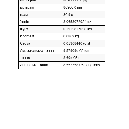
мікрограм
86900000.0 µg
міліграм
86900.0 mg
грам
86.9 g
Унція
3.0653072934 oz
Фунт
0.1915817058 lbs
кілограм
0.0869 kg
Стоун
0.0136844076 st
Американська тонна
9.57909e-05 ton
тонна
8.69e-05 t
Англійська тонна
8.55275e-05 Long tons