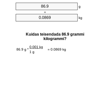
g
=
kg
Kuidas teisendada 86.9 grammi
kilogrammi?
0.001 kg
86.9 g *
= 0.0869 kg
1 g