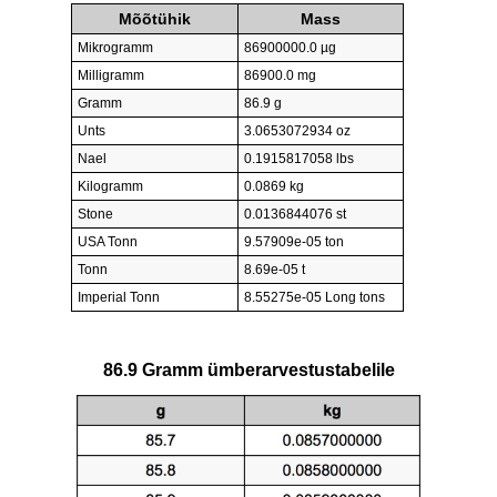
Mõõtühik
Mass
Mikrogramm
86900000.0 µg
Milligramm
86900.0 mg
Gramm
86.9 g
Unts
3.0653072934 oz
Nael
0.1915817058 lbs
Kilogramm
0.0869 kg
Stone
0.0136844076 st
USA Tonn
9.57909e-05 ton
Tonn
8.69e-05 t
Imperial Tonn
8.55275e-05 Long tons
86.9 Gramm ümberarvestustabelile