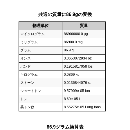
共通の質量に86.9gの変換
物理単位
質量
マイクログラム
86900000.0 µg
ミリグラム
86900.0 mg
グラム
86.9 g
オンス
3.0653072934 oz
ポンド
0.1915817058 lbs
キログラム
0.0869 kg
ストーン
0.0136844076 st
ショートトン
9.57909e-05 ton
トン
8.69e-05 t
英トン数
8.55275e-05 Long tons
86.9グラム換算表