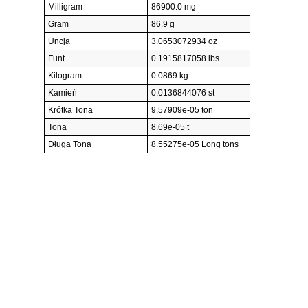
Milligram
86900.0 mg
Gram
86.9 g
Uncja
3.0653072934 oz
Funt
0.1915817058 lbs
Kilogram
0.0869 kg
Kamień
0.0136844076 st
Krótka Tona
9.57909e-05 ton
Tona
8.69e-05 t
Długa Tona
8.55275e-05 Long tons