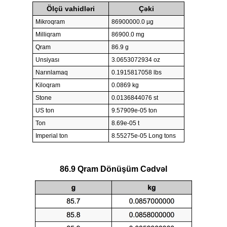
Ölçü vahidləri
Çəki
Mikroqram
86900000.0 µg
Milliqram
86900.0 mg
Qram
86.9 g
Unsiyası
3.0653072934 oz
Narınlamaq
0.1915817058 lbs
Kiloqram
0.0869 kg
Stone
0.0136844076 st
US ton
9.57909e-05 ton
Ton
8.69e-05 t
Imperial ton
8.55275e-05 Long tons
86.9 Qram Dönüşüm Cədvəl