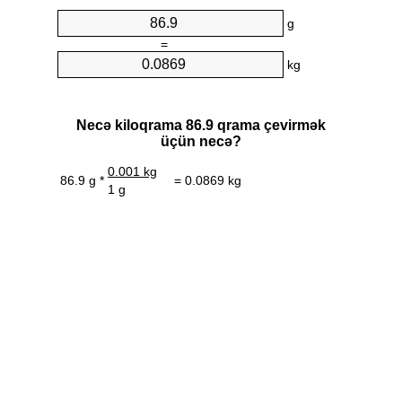
g
=
kg
Necə kiloqrama 86.9 qrama çevirmək
üçün necə?
0.001 kg
86.9 g *
= 0.0869 kg
1 g