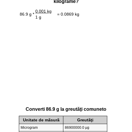
kilograme?
0.001 kg
86.9 g *
= 0.0869 kg
1 g
Converti 86.9 g la greutăţi comuneto
Unitate de măsură
Greutăţi
Microgram
86900000.0 µg