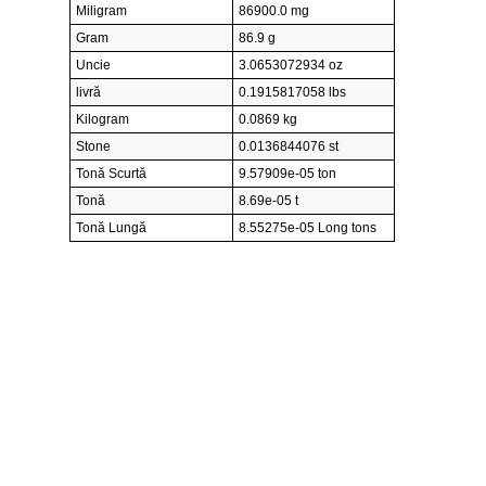
Miligram
86900.0 mg
Gram
86.9 g
Uncie
3.0653072934 oz
livră
0.1915817058 lbs
Kilogram
0.0869 kg
Stone
0.0136844076 st
Tonă Scurtă
9.57909e-05 ton
Tonă
8.69e-05 t
Tonă Lungă
8.55275e-05 Long tons