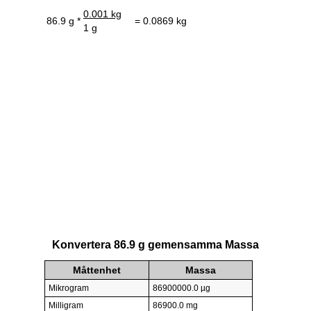
0.001 kg
86.9 g *
= 0.0869 kg
1 g
Konvertera 86.9 g gemensamma Massa
Måttenhet
Massa
Mikrogram
86900000.0 µg
Milligram
86900.0 mg