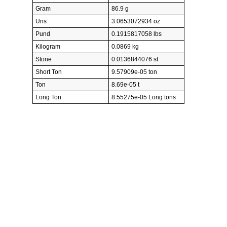
Gram
86.9 g
Uns
3.0653072934 oz
Pund
0.1915817058 lbs
Kilogram
0.0869 kg
Stone
0.0136844076 st
Short Ton
9.57909e-05 ton
Ton
8.69e-05 t
Long Ton
8.55275e-05 Long tons