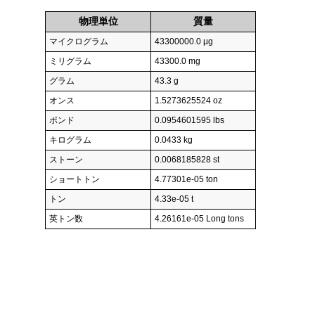
物理単位
質量
マイクログラム
43300000.0 µg
ミリグラム
43300.0 mg
グラム
43.3 g
オンス
1.5273625524 oz
ポンド
0.0954601595 lbs
キログラム
0.0433 kg
ストーン
0.0068185828 st
ショートトン
4.77301e-05 ton
トン
4.33e-05 t
英トン数
4.26161e-05 Long tons