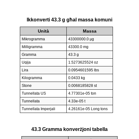
Ikkonverti 43.3 g għal massa komuni
Unità
Massa
Mikrogramma
43300000.0 µg
Milligramma
43300.0 mg
Gramma
43.3 g
Uqija
1.5273625524 oz
Lira
0.0954601595 lbs
Kilogramma
0.0433 kg
Stone
0.0068185828 st
Tunnellata US
4.77301e-05 ton
Tunnellata
4.33e-05 t
Tunnellata Imperjali
4.26161e-05 Long tons
43.3 Gramma konverżjoni tabella