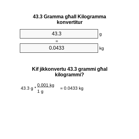
43.3 Gramma għall Kilogramma
konvertitur
g
=
kg
Kif jikkonvertu 43.3 grammi għal
kilogrammi?
0.001 kg
43.3 g *
= 0.0433 kg
1 g