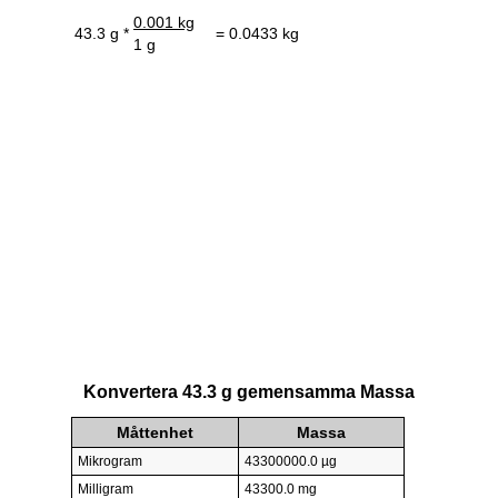
0.001 kg
43.3 g *
= 0.0433 kg
1 g
Konvertera 43.3 g gemensamma Massa
Måttenhet
Massa
Mikrogram
43300000.0 µg
Milligram
43300.0 mg