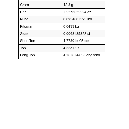
Gram
43.3 g
Uns
1.5273625524 oz
Pund
0.0954601595 lbs
Kilogram
0.0433 kg
Stone
0.0068185828 st
Short Ton
4.77301e-05 ton
Ton
4.33e-05 t
Long Ton
4.26161e-05 Long tons