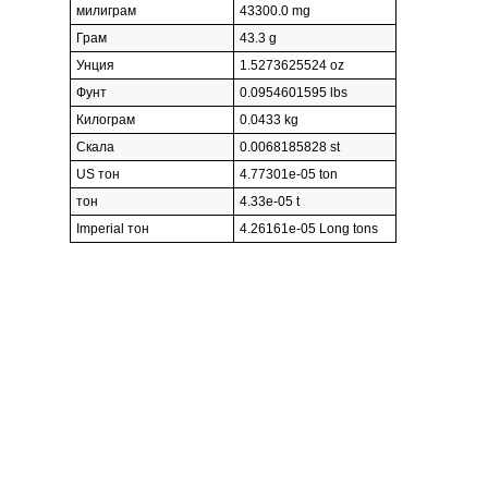
милиграм
43300.0 mg
Грам
43.3 g
Унция
1.5273625524 oz
Фунт
0.0954601595 lbs
Килограм
0.0433 kg
Скала
0.0068185828 st
US тон
4.77301e-05 ton
тон
4.33e-05 t
Imperial тон
4.26161e-05 Long tons