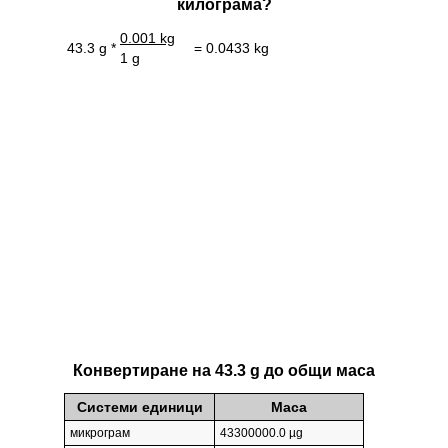
килограмa?
0.001 kg
43.3 g *
= 0.0433 kg
1 g
Конвертиране на 43.3 g до общи маса
Системи единици
Маса
микрограм
43300000.0 µg