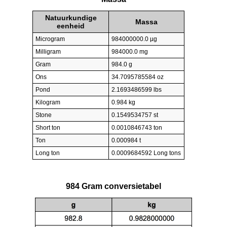
Natuurkundige
Massa
eenheid
Microgram
984000000.0 µg
Milligram
984000.0 mg
Gram
984.0 g
Ons
34.7095785584 oz
Pond
2.1693486599 lbs
Kilogram
0.984 kg
Stone
0.1549534757 st
Short ton
0.0010846743 ton
Ton
0.000984 t
Long ton
0.0009684592 Long tons
984 Gram conversietabel