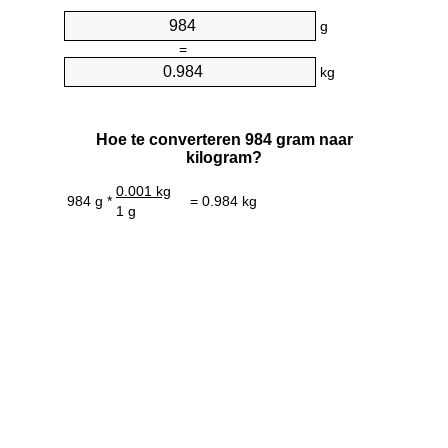
g
=
kg
Hoe te converteren 984 gram naar
kilogram?
0.001 kg
984 g *
= 0.984 kg
1 g