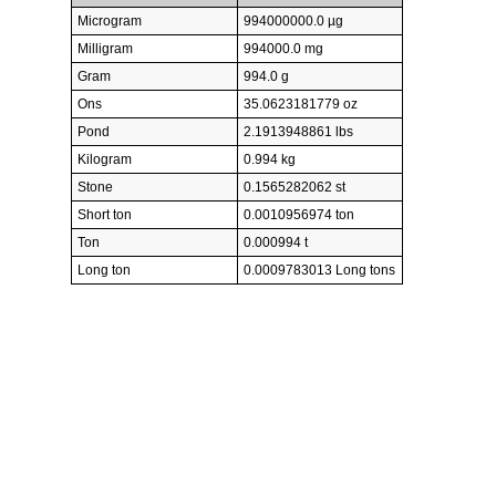
Microgram
994000000.0 µg
Milligram
994000.0 mg
Gram
994.0 g
Ons
35.0623181779 oz
Pond
2.1913948861 lbs
Kilogram
0.994 kg
Stone
0.1565282062 st
Short ton
0.0010956974 ton
Ton
0.000994 t
Long ton
0.0009783013 Long tons