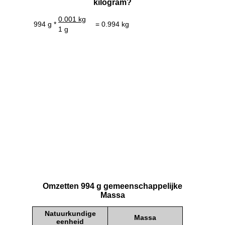
kilogram?
0.001 kg
994 g *
= 0.994 kg
1 g
Omzetten 994 g gemeenschappelijke
Massa
Natuurkundige
Massa
eenheid