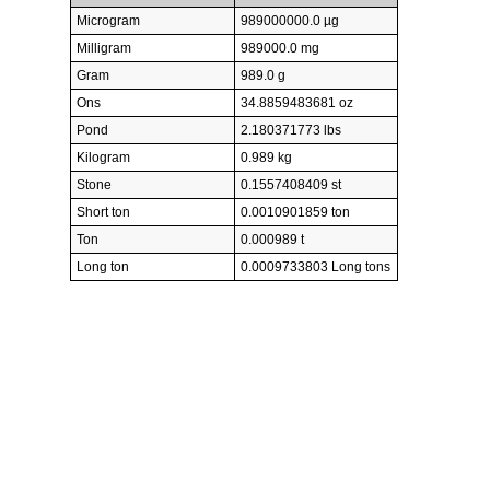
Microgram
989000000.0 µg
Milligram
989000.0 mg
Gram
989.0 g
Ons
34.8859483681 oz
Pond
2.180371773 lbs
Kilogram
0.989 kg
Stone
0.1557408409 st
Short ton
0.0010901859 ton
Ton
0.000989 t
Long ton
0.0009733803 Long tons