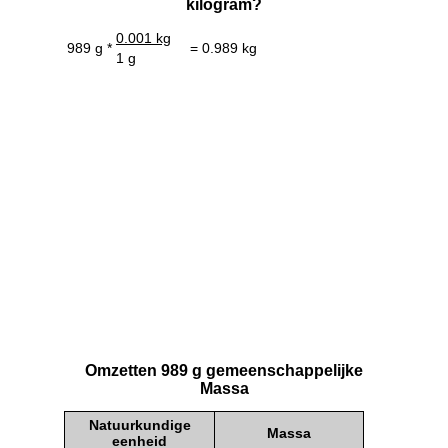
kilogram?
0.001 kg
989 g *
= 0.989 kg
1 g
Omzetten 989 g gemeenschappelijke
Massa
Natuurkundige
Massa
eenheid