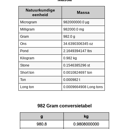
Natuurkundige
Massa
eenheid
Microgram
982000000.0 µg
Milligram
982000.0 mg
Gram
982.0 g
Ons
34.6390306345 oz
Pond
2.1649394147 lbs
Kilogram
0.982 kg
Stone
0.1546385296 st
Short ton
0.0010824697 ton
Ton
0.000982 t
Long ton
0.0009664908 Long tons
982 Gram conversietabel