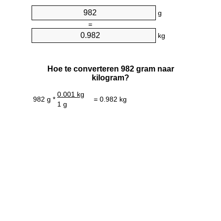
g
=
kg
Hoe te converteren 982 gram naar
kilogram?
0.001 kg
982 g *
= 0.982 kg
1 g