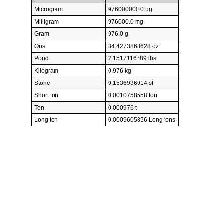
Microgram
976000000.0 µg
Milligram
976000.0 mg
Gram
976.0 g
Ons
34.4273868628 oz
Pond
2.1517116789 lbs
Kilogram
0.976 kg
Stone
0.1536936914 st
Short ton
0.0010758558 ton
Ton
0.000976 t
Long ton
0.0009605856 Long tons