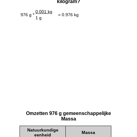
kilogram?
0.001 kg
976 g *
= 0.976 kg
1 g
Omzetten 976 g gemeenschappelijke
Massa
Natuurkundige
Massa
eenheid