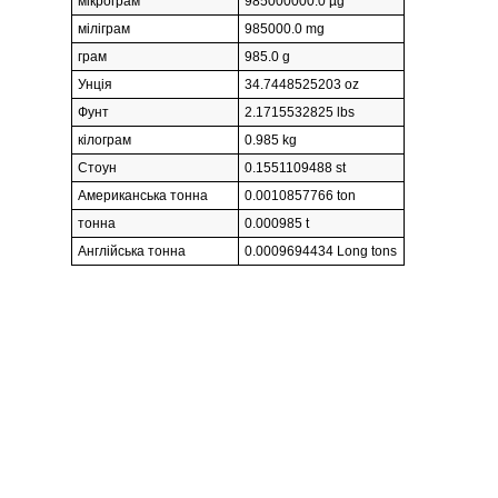
мікрограм
985000000.0 µg
міліграм
985000.0 mg
грам
985.0 g
Унція
34.7448525203 oz
Фунт
2.1715532825 lbs
кілограм
0.985 kg
Стоун
0.1551109488 st
Американська тонна
0.0010857766 ton
тонна
0.000985 t
Англійська тонна
0.0009694434 Long tons