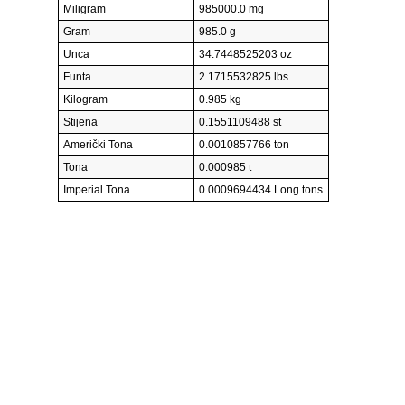
Miligram
985000.0 mg
Gram
985.0 g
Unca
34.7448525203 oz
Funta
2.1715532825 lbs
Kilogram
0.985 kg
Stijena
0.1551109488 st
Američki Tona
0.0010857766 ton
Tona
0.000985 t
Imperial Tona
0.0009694434 Long tons