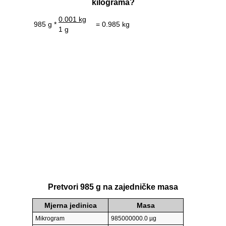
kilograma?
0.001 kg
985 g *
= 0.985 kg
1 g
Pretvori 985 g na zajedničke masa
Mjerna jedinica
Masa
Mikrogram
985000000.0 µg