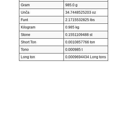
Gram
985.0 g
Unča
34.7448525203 oz
Funt
2.1715532825 lbs
Kilogram
0.985 kg
Stone
0.1551109488 st
Short Ton
0.0010857766 ton
Tono
0.000985 t
Long ton
0.0009694434 Long tons