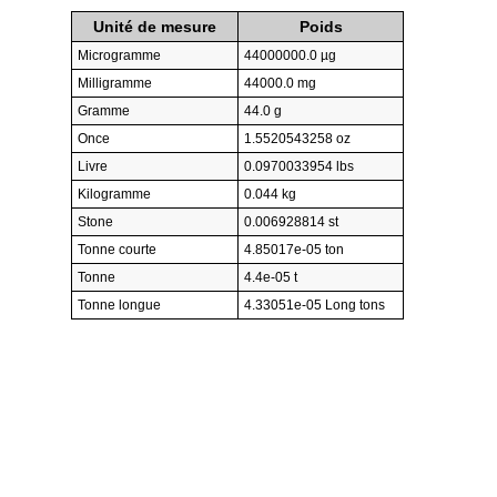
Unité de mesure
Poids
Microgramme
44000000.0 µg
Milligramme
44000.0 mg
Gramme
44.0 g
Once
1.5520543258 oz
Livre
0.0970033954 lbs
Kilogramme
0.044 kg
Stone
0.006928814 st
Tonne courte
4.85017e-05 ton
Tonne
4.4e-05 t
Tonne longue
4.33051e-05 Long tons