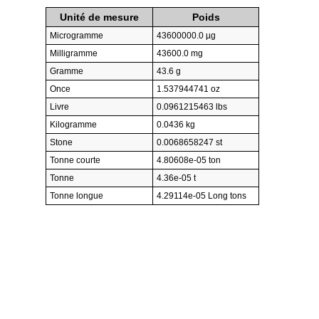
Unité de mesure
Poids
Microgramme
43600000.0 µg
Milligramme
43600.0 mg
Gramme
43.6 g
Once
1.537944741 oz
Livre
0.0961215463 lbs
Kilogramme
0.0436 kg
Stone
0.0068658247 st
Tonne courte
4.80608e-05 ton
Tonne
4.36e-05 t
Tonne longue
4.29114e-05 Long tons