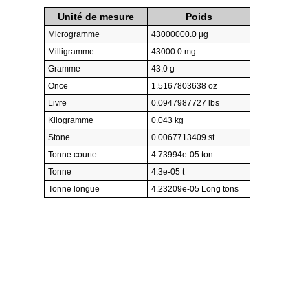
Unité de mesure
Poids
Microgramme
43000000.0 µg
Milligramme
43000.0 mg
Gramme
43.0 g
Once
1.5167803638 oz
Livre
0.0947987727 lbs
Kilogramme
0.043 kg
Stone
0.0067713409 st
Tonne courte
4.73994e-05 ton
Tonne
4.3e-05 t
Tonne longue
4.23209e-05 Long tons