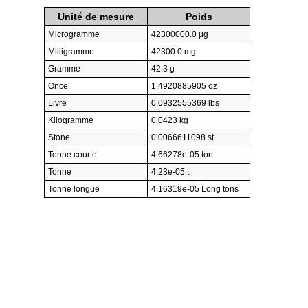
Unité de mesure
Poids
Microgramme
42300000.0 µg
Milligramme
42300.0 mg
Gramme
42.3 g
Once
1.4920885905 oz
Livre
0.0932555369 lbs
Kilogramme
0.0423 kg
Stone
0.0066611098 st
Tonne courte
4.66278e-05 ton
Tonne
4.23e-05 t
Tonne longue
4.16319e-05 Long tons