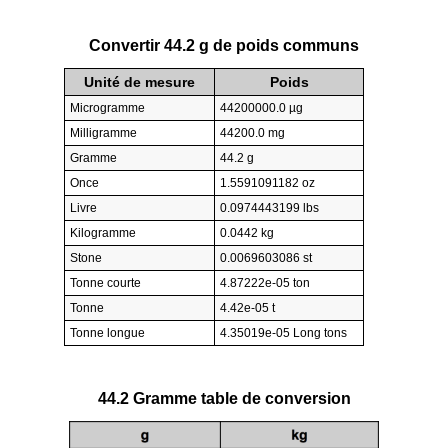
Convertir 44.2 g de poids communs
Unité de mesure
Poids
Microgramme
44200000.0 µg
Milligramme
44200.0 mg
Gramme
44.2 g
Once
1.5591091182 oz
Livre
0.0974443199 lbs
Kilogramme
0.0442 kg
Stone
0.0069603086 st
Tonne courte
4.87222e-05 ton
Tonne
4.42e-05 t
Tonne longue
4.35019e-05 Long tons
44.2 Gramme table de conversion