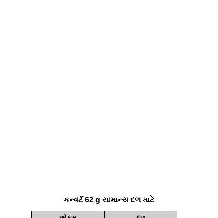
કન્વર્ટ 62 g સામાન્ય દળ માટે
એકમ
દળ