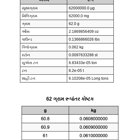
સૂક્ષ્મગ્રામ
62000000.0 µg
મિલિગ્રામ
62000.0 mg
ગ્રામ
62.0 g
ઔંસ
2.1869856409 oz
પાઉન્ડ
0.1366866026 lbs
કિલોગ્રામ
0.062 kg
સ્ટોન
0.0097633288 st
યુએસ ટન
6.83433e-05 ton
ટન
6.2e-05 t
શાહી ટન
6.10208e-05 Long tons
62 ગ્રામ રૂપાંતર કોષ્ટક