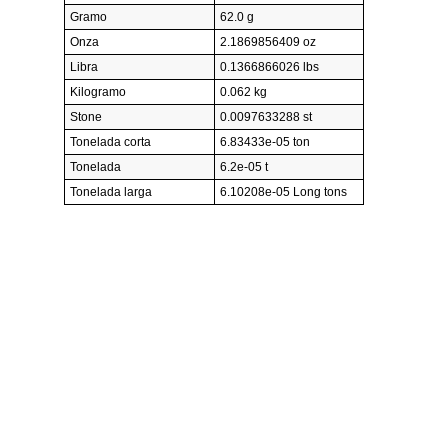
Gramo
62.0 g
Onza
2.1869856409 oz
Libra
0.1366866026 lbs
Kilogramo
0.062 kg
Stone
0.0097633288 st
Tonelada corta
6.83433e-05 ton
Tonelada
6.2e-05 t
Tonelada larga
6.10208e-05 Long tons