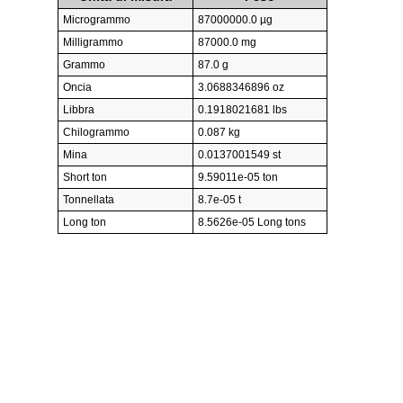
Microgrammo
87000000.0 µg
Milligrammo
87000.0 mg
Grammo
87.0 g
Oncia
3.0688346896 oz
Libbra
0.1918021681 lbs
Chilogrammo
0.087 kg
Mina
0.0137001549 st
Short ton
9.59011e-05 ton
Tonnellata
8.7e-05 t
Long ton
8.5626e-05 Long tons