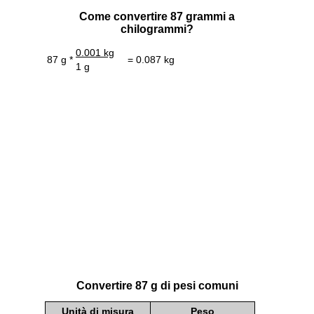
Come convertire 87 grammi a
chilogrammi?
0.001 kg
87 g *
= 0.087 kg
1 g
Convertire 87 g di pesi comuni
Unità di misura
Peso