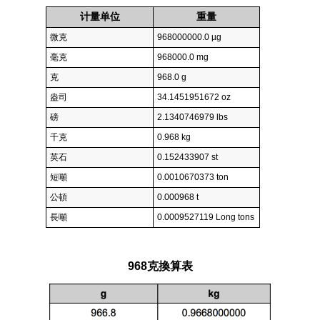
计量单位
重量
微克
968000000.0 µg
毫克
968000.0 mg
克
968.0 g
盎司
34.1451951672 oz
磅
2.1340746979 lbs
千克
0.968 kg
英石
0.152433907 st
短噸
0.0010670373 ton
公頓
0.000968 t
長噸
0.0009527119 Long tons
968克換算表