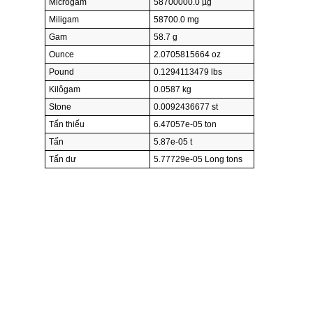
Micrôgam
58700000.0 µg
Miligam
58700.0 mg
Gam
58.7 g
Ounce
2.0705815664 oz
Pound
0.1294113479 lbs
Kilôgam
0.0587 kg
Stone
0.0092436677 st
Tấn thiếu
6.47057e-05 ton
Tấn
5.87e-05 t
Tấn dư
5.77729e-05 Long tons