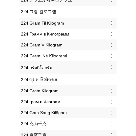
‎224 그램 킬로그램
‎224 Gram Til Kilogram
‎224 Грамм в Килограмм
‎224 Gram V Kilogram
‎224 Grami Në Kilogrami
‎224 กรัมกิโลกรัม
‎224 ગ્રામ કિલોગ્રામ
‎224 Gram Kilogram
‎224 грам в кілограм
‎224 Gam Sang Kilôgam
‎224 克为千克
‎224 克至千克