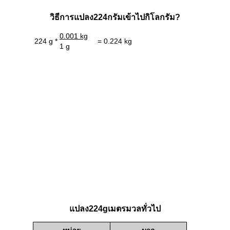
วิธีการแปลง224กรัมเข้าไปกิโลกรัม?
0.001 kg
224 g *
= 0.224 kg
1 g
แปลง224gเมตรมวลทั่วไป