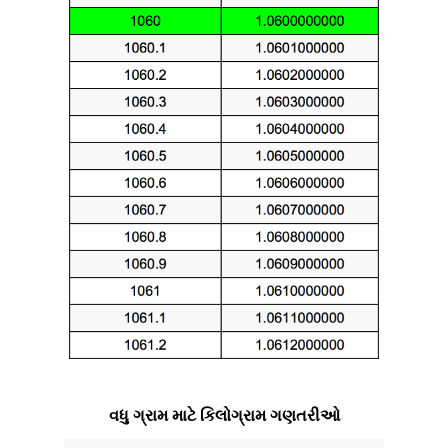
વધુ ગ્રામ માટે કિલોગ્રામ ગણતરીઓ