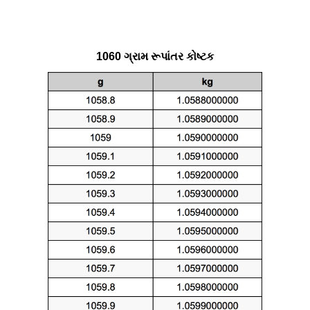
1060 ગ્રામ રૂપાંતર કોષ્ટક