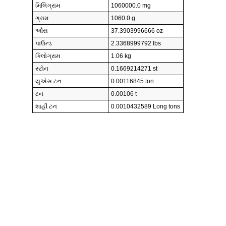
મિલિગ્રામ
1060000.0 mg
ગ્રામ
1060.0 g
ઔંસ
37.3903996666 oz
પાઉન્ડ
2.3368999792 lbs
કિલોગ્રામ
1.06 kg
સ્ટોન
0.1669214271 st
યુએસ ટન
0.00116845 ton
ટન
0.00106 t
શાહી ટન
0.0010432589 Long tons