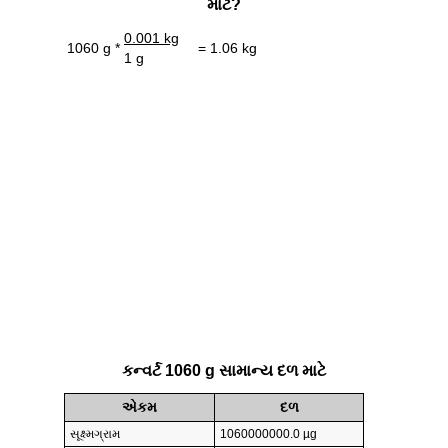
માટે?
0.001 kg
1060 g *
= 1.06 kg
1 g
કન્વર્ટ 1060 g સામાન્ય દળ માટે
એકમ
દળ
સૂક્ષ્મગ્રામ
1060000000.0 µg