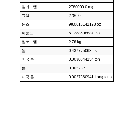
밀리그램
2780000.0 mg
그램
2780.0 g
온스
98.0616142198 oz
파운드
6.1288508887 lbs
킬로그램
2.78 kg
돌
0.4377750635 st
미국 톤
0.0030644254 ton
톤
0.00278 t
제국 톤
0.0027360941 Long tons