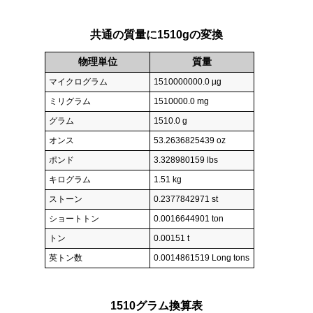
共通の質量に1510gの変換
物理単位
質量
マイクログラム
1510000000.0 µg
ミリグラム
1510000.0 mg
グラム
1510.0 g
オンス
53.2636825439 oz
ポンド
3.328980159 lbs
キログラム
1.51 kg
ストーン
0.2377842971 st
ショートトン
0.0016644901 ton
トン
0.00151 t
英トン数
0.0014861519 Long tons
1510グラム換算表