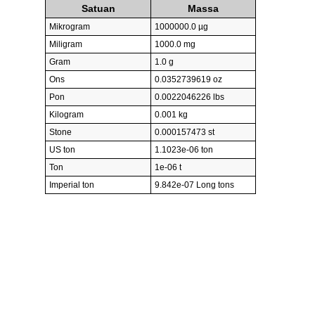
Satuan
Massa
Mikrogram
1000000.0 µg
Miligram
1000.0 mg
Gram
1.0 g
Ons
0.0352739619 oz
Pon
0.0022046226 lbs
Kilogram
0.001 kg
Stone
0.000157473 st
US ton
1.1023e-06 ton
Ton
1e-06 t
Imperial ton
9.842e-07 Long tons