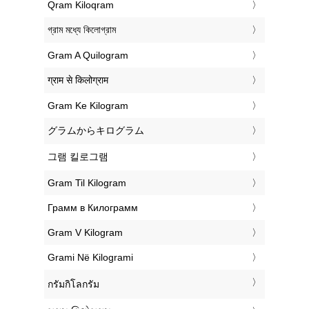
‎Qram Kiloqram
‎গ্রাম মধ্যে কিলোগ্রাম
‎Gram A Quilogram
‎ग्राम से किलोग्राम
‎Gram Ke Kilogram
‎グラムからキログラム
‎그램 킬로그램
‎Gram Til Kilogram
‎Грамм в Килограмм
‎Gram V Kilogram
‎Grami Në Kilogrami
‎กรัมกิโลกรัม