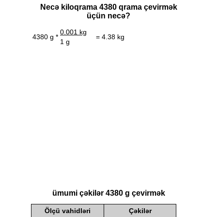
Necə kiloqrama 4380 qrama çevirmək
üçün necə?
0.001 kg
4380 g *
= 4.38 kg
1 g
ümumi çəkilər 4380 g çevirmək
Ölçü vahidləri
Çəkilər