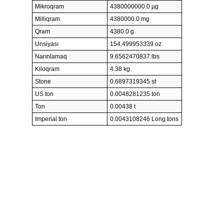
Mikroqram
4380000000.0 µg
Milliqram
4380000.0 mg
Qram
4380.0 g
Unsiyası
154.499953339 oz
Narınlamaq
9.6562470837 lbs
Kiloqram
4.38 kg
Stone
0.6897319345 st
US ton
0.0048281235 ton
Ton
0.00438 t
Imperial ton
0.0043108246 Long tons