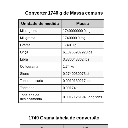
Converter 1740 g de Massa comuns
Unidade de medida
Massa
Micrograma
1740000000.0 µg
Miligrama
1740000.0 mg
Grama
1740.0 g
Onça
61.3766937923 oz
Libra
3.836043362 lbs
Quilograma
1.74 kg
Stone
0.2740030973 st
Tonelada curta
0.0019180217 ton
Tonelada
0.00174 t
Tonelada de
0.0017125194 Long tons
deslocamento
1740 Grama tabela de conversão