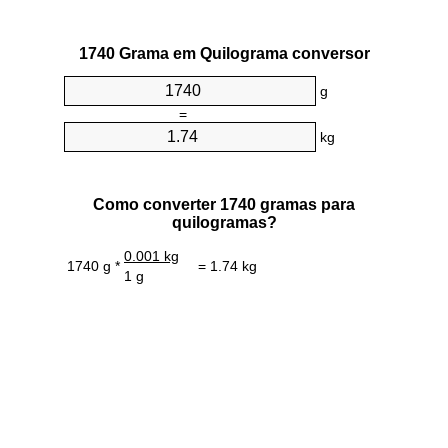
1740 Grama em Quilograma conversor
g
=
kg
Como converter 1740 gramas para
quilogramas?
0.001 kg
1740 g *
= 1.74 kg
1 g