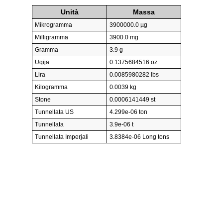
Unità
Massa
Mikrogramma
3900000.0 µg
Milligramma
3900.0 mg
Gramma
3.9 g
Uqija
0.1375684516 oz
Lira
0.0085980282 lbs
Kilogramma
0.0039 kg
Stone
0.0006141449 st
Tunnellata US
4.299e-06 ton
Tunnellata
3.9e-06 t
Tunnellata Imperjali
3.8384e-06 Long tons