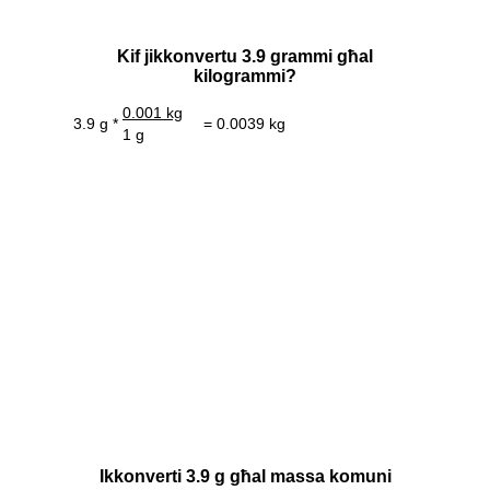
Kif jikkonvertu 3.9 grammi għal
kilogrammi?
0.001 kg
3.9 g *
= 0.0039 kg
1 g
Ikkonverti 3.9 g għal massa komuni