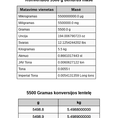
Matavimo vienetas
Masė
Mikrogramas
5500000000.0 µg
Miligramas
5500000.0 mg
Gramas
5500.0 g
Uncija
194.006790723 oz
Svaras
12.1254244202 lbs
Kilogramas
5.5 kg
Akmuo
0.8661017443 st
JAV Tona
0.0060627122 ton
Tona
0.0055 t
Imperial Tona
0.0054131359 Long tons
5500 Gramas konversijos lentelę