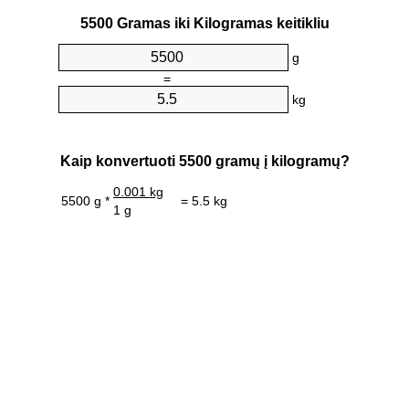
5500 Gramas iki Kilogramas keitikliu
g
=
kg
Kaip konvertuoti 5500 gramų į kilogramų?
0.001 kg
5500 g *
= 5.5 kg
1 g