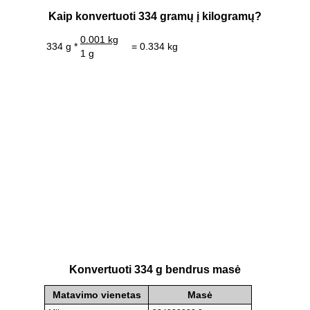
Kaip konvertuoti 334 gramų į kilogramų?
0.001 kg
334 g *
= 0.334 kg
1 g
Konvertuoti 334 g bendrus masė
Matavimo vienetas
Masė