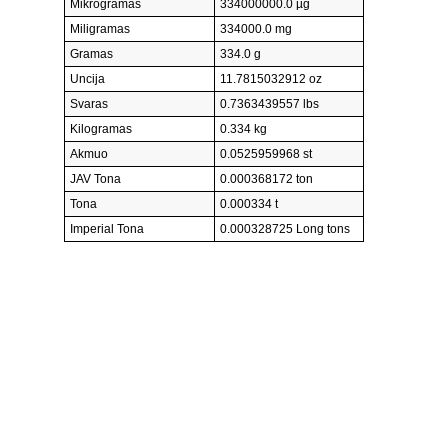
Mikrogramas
334000000.0 µg
Miligramas
334000.0 mg
Gramas
334.0 g
Uncija
11.7815032912 oz
Svaras
0.7363439557 lbs
Kilogramas
0.334 kg
Akmuo
0.0525959968 st
JAV Tona
0.000368172 ton
Tona
0.000334 t
Imperial Tona
0.000328725 Long tons