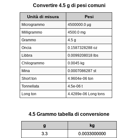
Convertire 4.5 g di pesi comuni
Unità di misura
Pesi
Microgrammo
4500000.0 µg
Milligrammo
4500.0 mg
Grammo
4.5 g
Oncia
0.1587328288 oz
Libbra
0.0099208018 lbs
Chilogrammo
0.0045 kg
Mina
0.0007086287 st
Short ton
4.9604e-06 ton
Tonnellata
4.5e-06 t
Long ton
4.4289e-06 Long tons
4.5 Grammo tabella di conversione