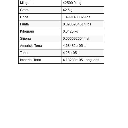
Miligram
42500.0 mg
Gram
42.5 g
Unca
1.4991433829 oz
Funta
0.0936964614 lbs
Kilogram
0.0425 kg
Stijena
0.0066926044 st
Američki Tona
4.68482e-05 ton
Tona
4.25e-05 t
Imperial Tona
4.18288e-05 Long tons