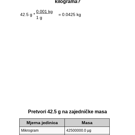
kilograma?
0.001 kg
42.5 g *
= 0.0425 kg
1 g
Pretvori 42.5 g na zajedničke masa
Mjerna jedinica
Masa
Mikrogram
42500000.0 µg