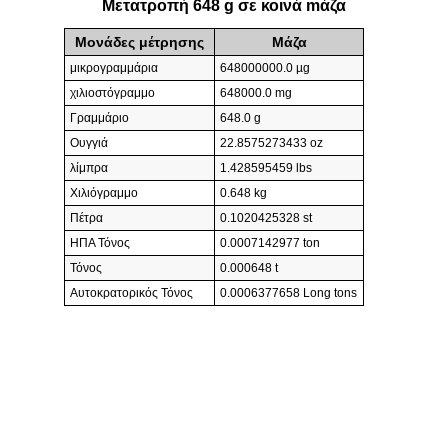
Μετατροπή 648 g σε κοινά mάζα
Μονάδες μέτρησης
Mάζα
μικρογραμμάρια
648000000.0 µg
χιλιοστόγραμμο
648000.0 mg
Γραμμάριο
648.0 g
Ουγγιά
22.8575273433 oz
λίμπρα
1.428595459 lbs
Χιλιόγραμμο
0.648 kg
Πέτρα
0.1020425328 st
ΗΠΑ Τόνος
0.0007142977 ton
Τόνος
0.000648 t
Αυτοκρατορικός Τόνος
0.0006377658 Long tons