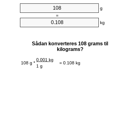
g
=
kg
Sådan konverteres 108 grams til
kilograms?
0.001 kg
108 g *
= 0.108 kg
1 g