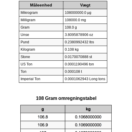
Måleenhed
Vægt
Mikrogram
108000000.0 µg
Milligram
108000.0 mg
Gram
108.0 g
Unse
3.8095878906 oz
Pund
0.2380992432 lbs
Kilogram
0.108 kg
Stone
0.0170070888 st
US Ton
0.0001190496 ton
Ton
0.000108 t
Imperial Ton
0.0001062943 Long tons
108 Gram omregningstabel