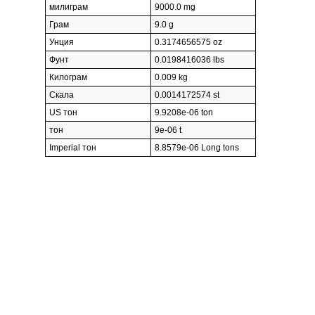
милиграм
9000.0 mg
Грам
9.0 g
Унция
0.3174656575 oz
Фунт
0.0198416036 lbs
Килограм
0.009 kg
Скала
0.0014172574 st
US тон
9.9208e-06 ton
тон
9e-06 t
Imperial тон
8.8579e-06 Long tons