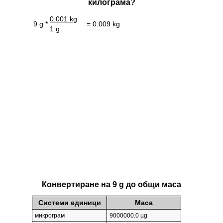
килограмa?
0.001 kg
9 g *
= 0.009 kg
1 g
Конвертиране на 9 g до общи маса
Системи единици
Маса
микрограм
9000000.0 µg